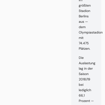
im
größten
Stadion
Berlins
aus —
dem
Olympiastadion
mit
74.475
Plätzen.
Die
Auslastung
lag in der
Saison
2018/19
bei
lediglich
66,1
Prozent —