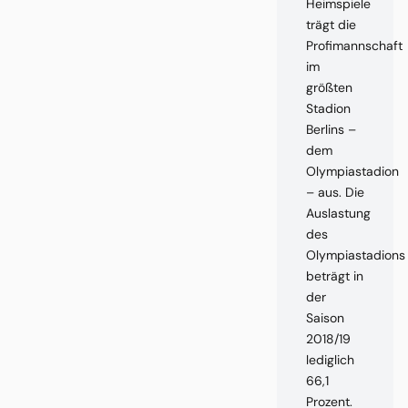
Heimspiele
trägt die
Profimannschaft
im
größten
Stadion
Berlins –
dem
Olympiastadion
– aus. Die
Auslastung
des
Olympiastadions
beträgt in
der
Saison
2018/19
lediglich
66,1
Prozent.