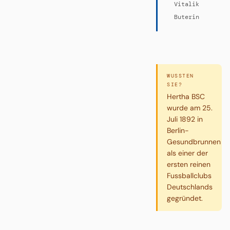
Vitalik
Buterin
WUSSTEN
SIE?
Hertha BSC
wurde am 25.
Juli 1892 in
Berlin-
Gesundbrunnen
als einer der
ersten reinen
Fussballclubs
Deutschlands
gegründet.