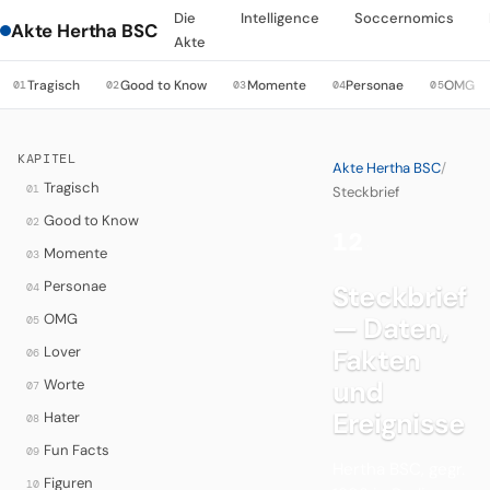
Die
Intelligence
Soccernomics
Akte Hertha BSC
Akte
Tragisch
Good to Know
Momente
Personae
OMG
01
02
03
04
05
KAPITEL
Akte Hertha BSC
/
Tragisch
01
Steckbrief
Good to Know
02
12
·
Momente
03
Personae
Steckbrief
04
OMG
— Daten,
05
Lover
Fakten
06
und
Worte
07
Ereignisse
Hater
08
Fun Facts
09
Hertha BSC, gegr.
Figuren
10