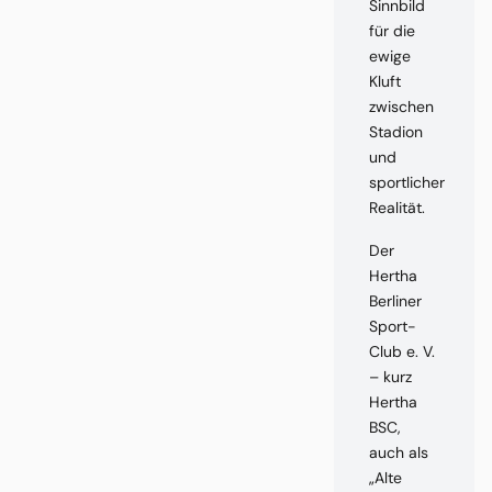
Sinnbild
für die
ewige
Kluft
zwischen
Stadion
und
sportlicher
Realität.
Der
Hertha
Berliner
Sport-
Club e. V.
– kurz
Hertha
BSC,
auch als
„Alte