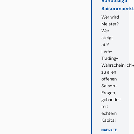
Bundesliga
Saisonmaerk
Wer wird
Meister?
Wer
steigt
ab?
Live-
Trading-
Wahrscheinlichk
zu allen
offenen
Saison-
Fragen,
gehandelt
mit
echtem
Kapital.
MAERKTE