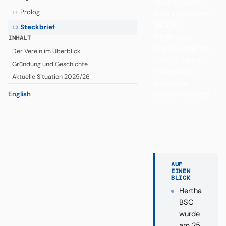
1892 in Berlin-
Prolog
Gesundbrunnen.
11
46.000
Steckbrief
12
Mitglieder,
INHALT
Olympiastadion
Der Verein im Überblick
(74.475 Plätze),
Gründung und Geschichte
zweimaliger
Aktuelle Situation 2025/26
Deutscher
English
Meister 1930/31.
AUF
EINEN
BLICK
Hertha
BSC
wurde
am 25.