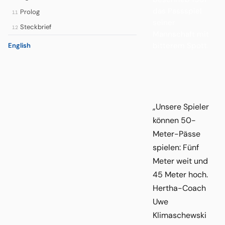
das Passspiel
Prolog
11
seiner
Steckbrief
12
Mannschaft mit
bitterem Spott.
English
„Unsere Spieler
können 50-
Meter-Pässe
spielen: Fünf
Meter weit und
45 Meter hoch.
Hertha-Coach
Uwe
Klimaschewski