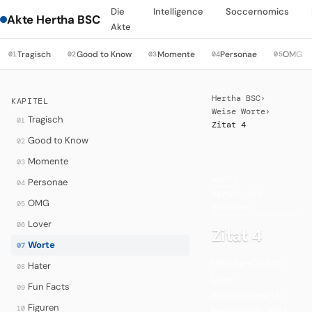
Die
Intelligence
Soccernomics
Akte Hertha BSC
Akte
Tragisch
Good to Know
Momente
Personae
OMG
01
02
03
04
05
Hertha BSC
›
KAPITEL
Weise Worte
›
Tragisch
01
Zitat 4
Good to Know
02
Momente
03
WORTE
·
Personae
04
MEMES UND
OMG
05
SPRÜCHE
Lover
06
Zitat 4
Worte
07
Hertha-Coach
Hater
08
Uwe
Fun Facts
09
Klimaschewski
Figuren
10
beschrieb 1981