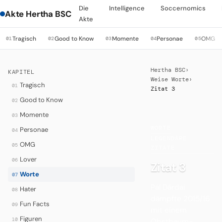
Die
Intelligence
Soccernomics
Akte Hertha BSC
Akte
Tragisch
Good to Know
Momente
Personae
OMG
01
02
03
04
05
Hertha BSC
›
KAPITEL
Weise Worte
›
Tragisch
01
Zitat 3
Good to Know
02
Momente
03
WORTE
·
Personae
04
LEGENDÄRE
OMG
05
ZITATE
Lover
06
Zitat 3
Worte
07
Pál Dárdai
Hater
08
dämpfte 2015/16
Fun Facts
09
mit einem
Figuren
10
Obstbaum-