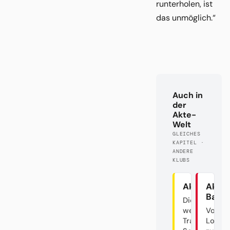
runterholen, ist
das unmöglich.“
Auch in
der
Akte-
Welt
GLEICHES
KAPITEL ·
ANDERE
KLUBS
Akte BVB
Akte
Baye
Die
westfälische
Von d
Trainer-
Lokalg