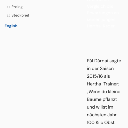
Vergleich die
Prolog
11
Erwartungen an
Steckbrief
12
seinen jungen
Hertha-Kader.
English
Pál Dárdai sagte
in der Saison
2015/16 als
Hertha-Trainer:
„Wenn du kleine
Bäume pflanzt
und willst im
nächsten Jahr
100 Kilo Obst