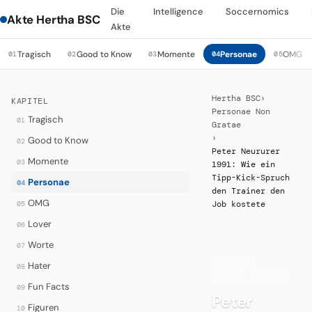
Die
Intelligence
Soccernomics
Akte Hertha BSC
Akte
Tragisch
Good to Know
Momente
Personae
OMG
01
02
03
04
05
Hertha BSC
›
KAPITEL
Personae Non
Tragisch
01
Gratae
›
Good to Know
02
Peter Neururer
Momente
03
1991: Wie ein
Tipp-Kick-Spruch
Personae
04
den Trainer den
OMG
05
Job kostete
Lover
06
Worte
07
PERSONAE
·
Hater
08
DUNKLE KAPITEL
Fun Facts
09
Peter
Figuren
10