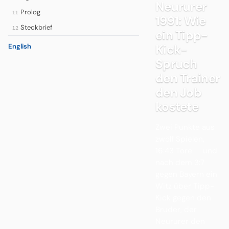
Neururer
Prolog
11
1991: Wie
Steckbrief
12
ein Tipp-
Kick-
English
Spruch
den Trainer
den Job
kostete
Zwei Punkte aus
zwölf Spielen,
16:43 Tore — und
nach dem 3:7
gegen Bayern ein
Witz über Tipp-
Kick gegen den
Bruder, der
Neururer den