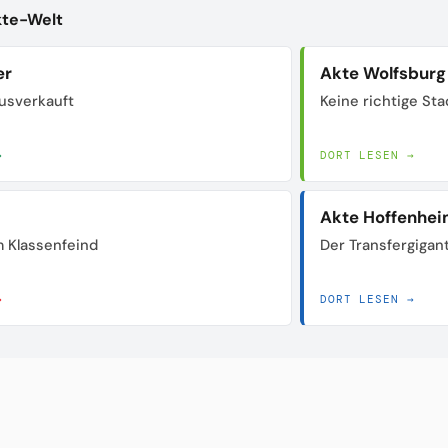
kte-Welt
er
Akte Wolfsburg
usverkauft
Keine richtige Sta
→
DORT LESEN →
Akte Hoffenhe
 Klassenfeind
Der Transfergigan
→
DORT LESEN →