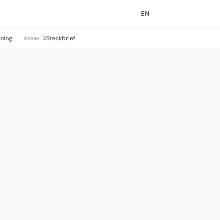
EN
rolog
Steckbrief
Annex B