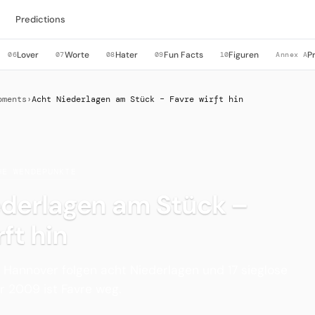
Predictions
Lover
Worte
Hater
Fun Facts
Figuren
P
06
07
08
09
10
Annex A
oments
›
Acht Niederlagen am Stück – Favre wirft hin
HE WENDEPUNKTE
ederlagen am Stück –
ft hin
 Hannover folgen acht Niederlagen und 17 sieglose
r 2009 ist Favre weg.