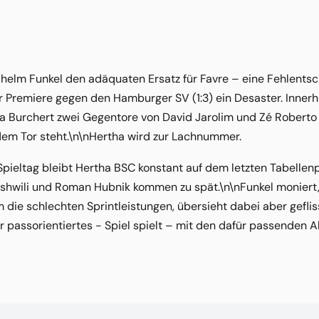
edhelm Funkel den adäquaten Ersatz für Favre – eine Fehlent
r Premiere gegen den Hamburger SV (1:3) ein Desaster. Inner
a Burchert zwei Gegentore von David Jarolim und Zé Roberto
 dem Tor steht.\n\nHertha wird zur Lachnummer.
Spieltag bleibt Hertha BSC konstant auf dem letzten Tabellenp
hwili und Roman Hubnik kommen zu spät.\n\nFunkel moniert, d
 die schlechten Sprintleistungen, übersieht dabei aber geflis
 passorientiertes - Spiel spielt – mit den dafür passenden A