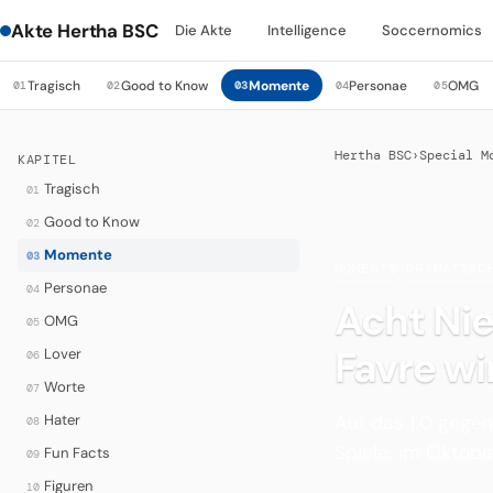
Akte Hertha BSC
Die Akte
Intelligence
Soccernomics
Tragisch
Good to Know
Momente
Personae
OMG
01
02
03
04
05
Hertha BSC
›
Special M
KAPITEL
Tragisch
01
Good to Know
02
Momente
03
MOMENTE
·
DRAMATISC
Personae
04
Acht Ni
OMG
05
Favre wir
Lover
06
Worte
07
Auf das 1:0 gegen
Hater
08
Spiele; im Oktobe
Fun Facts
09
Figuren
10