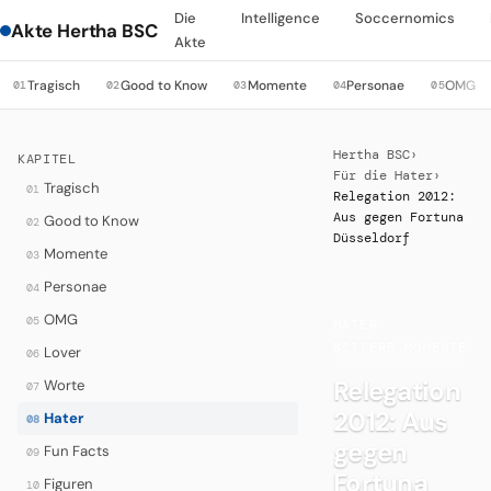
Die
Intelligence
Soccernomics
Akte Hertha BSC
Akte
Tragisch
Good to Know
Momente
Personae
OMG
01
02
03
04
05
Hertha BSC
›
KAPITEL
Für die Hater
›
Tragisch
01
Relegation 2012:
Aus gegen Fortuna
Good to Know
02
Düsseldorf
Momente
03
Personae
04
OMG
05
HATER
·
BITTERE MOMENTE
Lover
06
Relegation
Worte
07
2012: Aus
Hater
08
gegen
Fun Facts
09
Fortuna
Figuren
10