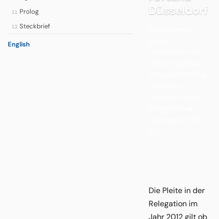
Düsseldorf
Prolog
11
Steckbrief
12
Nach dem 3:1
gegen
English
Hoffenheim am
letzten Spieltag
scheitert Hertha
unter Otto
Rehhagel in der
Relegation an
Düsseldorf (1:2,
2:2).
Die Pleite in der
Relegation im
Jahr 2012 gilt ob