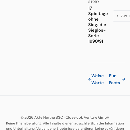
STORY
17
Spieltage
↑ Zum 
ohne
Sieg: die
Sieglos-
Serie
1990/91
Weise
Fun
←
→
Worte
Facts
© 2026 Akte Hertha BSC
·
Closelook Venture GmbH
Keine Finanzberatung. Alle Inhalte dienen ausschließlich der Information
und Unterhaltung. Vergangene Ergebnisse garantieren keine zukünftigen