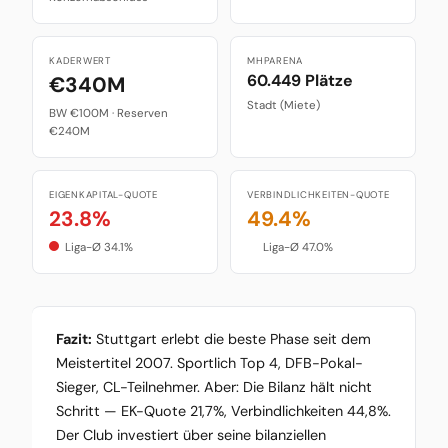
KADERWERT
MHPARENA
60.449 Plätze
€340M
Stadt (Miete)
BW €100M · Reserven
€240M
EIGENKAPITAL-QUOTE
VERBINDLICHKEITEN-QUOTE
23.8%
49.4%
Liga-Ø 34.1%
Liga-Ø 47.0%
Fazit:
Stuttgart erlebt die beste Phase seit dem
Meistertitel 2007. Sportlich Top 4, DFB-Pokal-
Sieger, CL-Teilnehmer. Aber: Die Bilanz hält nicht
Schritt — EK-Quote 21,7%, Verbindlichkeiten 44,8%.
Der Club investiert über seine bilanziellen