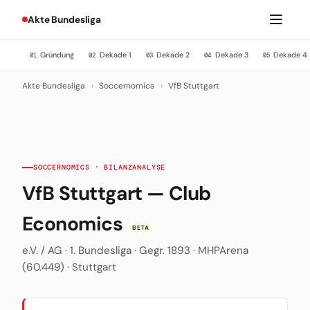
Akte Bundesliga
Gründung
Dekade 1
Dekade 2
Dekade 3
Dekade 4
01
02
03
04
05
Akte Bundesliga
›
Soccernomics
›
VfB Stuttgart
SOCCERNOMICS · BILANZANALYSE
VfB Stuttgart — Club
Economics
BETA
e.V. / AG · 1. Bundesliga · Gegr. 1893 · MHPArena
(60.449) · Stuttgart