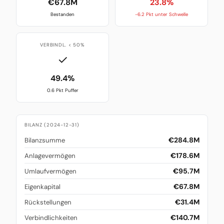
€67.8M
23.8%
Bestanden
-6.2 Pkt unter Schwelle
VERBINDL. < 50%
✓
49.4%
0.6 Pkt Puffer
BILANZ (2024-12-31)
€284.8M
Bilanzsumme
€178.6M
Anlagevermögen
€95.7M
Umlaufvermögen
€67.8M
Eigenkapital
€31.4M
Rückstellungen
€140.7M
Verbindlichkeiten