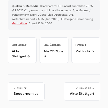
Quellen & Methodik:
Bilanzdaten: DFL Finanzkennzahlen 2025
(GJ 2023-24), Konzernabschluss · Kaderwerte: SportMonks /
Transfermarkt (April 2026) · Liga-Aggregate: DFL
Wirtschaftsreport 24/25 (Jan. 2026) · FSS: eigene Berechnung ·
Methodik →
· Stand: 12.04.2026
CLUB-DOSSIER
LIGA-ÜBERBLICK
FRAMEWORK
Akte
Alle 22 Clubs
Methodik →
Stuttgart →
→
← ZURÜCK
CLUB-SITE →
Soccernomics
Akte Stuttgart