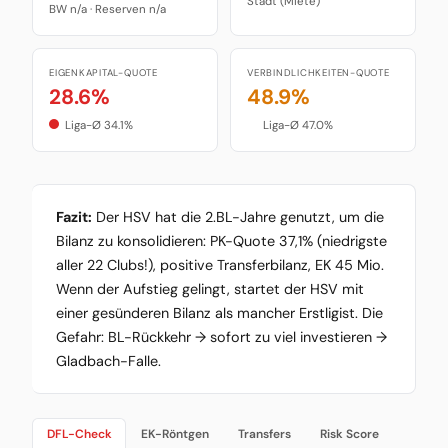
Stadt (Miete)
BW n/a · Reserven n/a
EIGENKAPITAL-QUOTE
VERBINDLICHKEITEN-QUOTE
28.6%
48.9%
Liga-Ø 34.1%
Liga-Ø 47.0%
Fazit:
Der HSV hat die 2.BL-Jahre genutzt, um die
Bilanz zu konsolidieren: PK-Quote 37,1% (niedrigste
aller 22 Clubs!), positive Transferbilanz, EK 45 Mio.
Wenn der Aufstieg gelingt, startet der HSV mit
einer gesünderen Bilanz als mancher Erstligist. Die
Gefahr: BL-Rückkehr → sofort zu viel investieren →
Gladbach-Falle.
DFL-Check
EK-Röntgen
Transfers
Risk Score