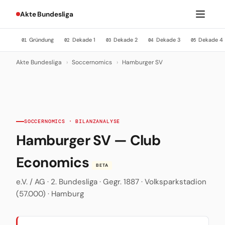
Akte Bundesliga
Gründung
Dekade 1
Dekade 2
Dekade 3
Dekade 4
01
02
03
04
05
Akte Bundesliga
›
Soccernomics
›
Hamburger SV
SOCCERNOMICS · BILANZANALYSE
Hamburger SV — Club
Economics
BETA
e.V. / AG · 2. Bundesliga · Gegr. 1887 · Volksparkstadion
(57.000) · Hamburg