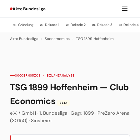
Akte Bundesliga
Gründung
Dekade 1
Dekade 2
Dekade 3
Dekade 4
01
02
03
04
05
Akte Bundesliga
›
Soccernomics
›
TSG 1899 Hoffenheim
SOCCERNOMICS · BILANZANALYSE
TSG 1899 Hoffenheim — Club
Economics
BETA
e.V. / GmbH · 1. Bundesliga · Gegr. 1899 · PreZero Arena
(30.150) · Sinsheim