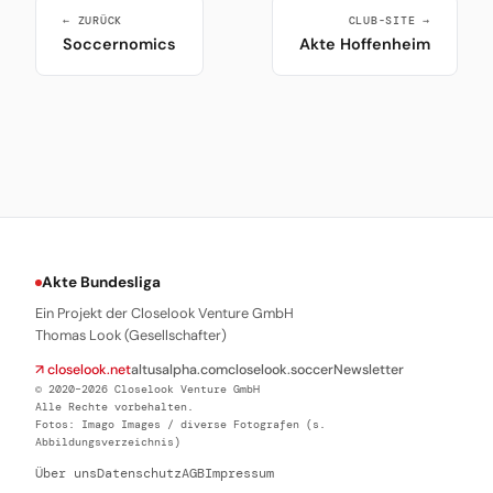
← ZURÜCK
CLUB-SITE →
Soccernomics
Akte Hoffenheim
Akte Bundesliga
Ein Projekt der Closelook Venture GmbH
Thomas Look (Gesellschafter)
↗ closelook.net
altusalpha.com
closelook.soccer
Newsletter
© 2020–2026 Closelook Venture GmbH
Alle Rechte vorbehalten.
Fotos: Imago Images / diverse Fotografen (s.
Abbildungsverzeichnis)
Über uns
Datenschutz
AGB
Impressum