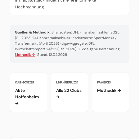
Im Tab Ausblick findet sich eine informierte
Hochrechnung.
Quellen & Methodik:
Bilanzdaten: DFL Finanzkennzahlen 2025
(GJ 2023-24), Konzernabschluss · Kaderwerte: SportMonks /
Transfermarkt (April 2026) · Liga-Aggregate: DFL
Wirtschaftsreport 24/25 (Jan. 2026) · FSS: eigene Berechnung ·
Methodik →
· Stand: 12.04.2026
CLUB-DOSSIER
LIGA-ÜBERBLICK
FRAMEWORK
Akte
Alle 22 Clubs
Methodik →
Hoffenheim
→
→