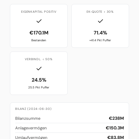
EIGENKAPITAL POSITIV
EK-QUOTE > 30%
✓
✓
€170.1M
71.4%
Bestanden
+41.4 Pkt Puffer
VERBINDL. < 50%
✓
24.5%
25.5 Pkt Puffer
BILANZ (2024-06-30)
€238M
Bilanzsumme
€150.3M
Anlagevermögen
€83.8M
Umlaufvermögen