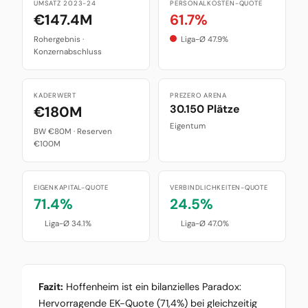
UMSATZ 2023-24
PERSONALKOSTEN-QUOTE
€147.4M
61.7%
Rohergebnis ·
Liga-Ø 47.9%
Konzernabschluss
KADERWERT
PREZERO ARENA
30.150 Plätze
€180M
Eigentum
BW €80M · Reserven
€100M
EIGENKAPITAL-QUOTE
VERBINDLICHKEITEN-QUOTE
71.4%
24.5%
Liga-Ø 34.1%
Liga-Ø 47.0%
Fazit:
Hoffenheim ist ein bilanzielles Paradox:
Hervorragende EK-Quote (71,4%) bei gleichzeitig