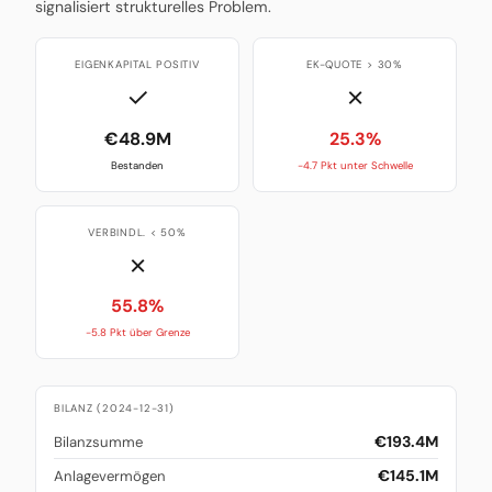
signalisiert strukturelles Problem.
EIGENKAPITAL POSITIV
EK-QUOTE > 30%
✓
✗
€48.9M
25.3%
Bestanden
-4.7 Pkt unter Schwelle
VERBINDL. < 50%
✗
55.8%
-5.8 Pkt über Grenze
BILANZ (2024-12-31)
€193.4M
Bilanzsumme
€145.1M
Anlagevermögen