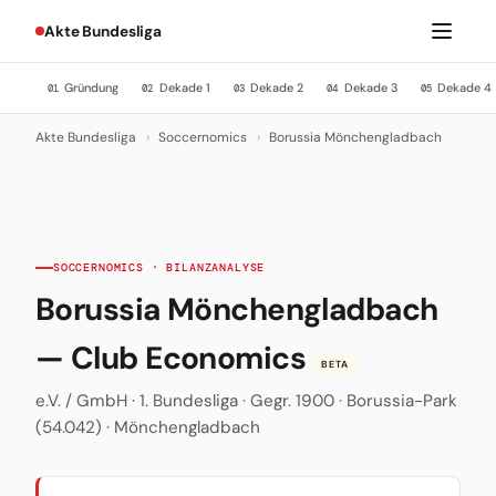
Akte Bundesliga
Gründung
Dekade 1
Dekade 2
Dekade 3
Dekade 4
01
02
03
04
05
Akte Bundesliga
›
Soccernomics
›
Borussia Mönchengladbach
SOCCERNOMICS · BILANZANALYSE
Borussia Mönchengladbach
— Club Economics
BETA
e.V. / GmbH · 1. Bundesliga · Gegr. 1900 · Borussia-Park
(54.042) · Mönchengladbach