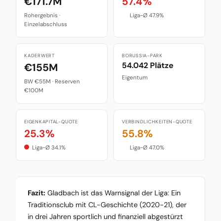
€171.7M
57.4%
Rohergebnis ·
Liga-Ø 47.9%
Einzelabschluss
KADERWERT
BORUSSIA-PARK
54.042 Plätze
€155M
Eigentum
BW €55M · Reserven
€100M
EIGENKAPITAL-QUOTE
VERBINDLICHKEITEN-QUOTE
25.3%
55.8%
Liga-Ø 34.1%
Liga-Ø 47.0%
Fazit:
Gladbach ist das Warnsignal der Liga: Ein
Traditionsclub mit CL-Geschichte (2020-21), der
in drei Jahren sportlich und finanziell abgestürzt