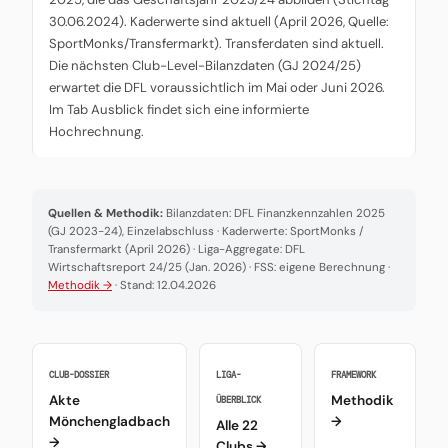
30.06.2024). Kaderwerte sind aktuell (April 2026, Quelle:
SportMonks/Transfermarkt). Transferdaten sind aktuell.
Die nächsten Club-Level-Bilanzdaten (GJ 2024/25)
erwartet die DFL voraussichtlich im Mai oder Juni 2026.
Im Tab Ausblick findet sich eine informierte
Hochrechnung.
Quellen & Methodik:
Bilanzdaten: DFL Finanzkennzahlen 2025
(GJ 2023-24), Einzelabschluss · Kaderwerte: SportMonks /
Transfermarkt (April 2026) · Liga-Aggregate: DFL
Wirtschaftsreport 24/25 (Jan. 2026) · FSS: eigene Berechnung ·
Methodik →
· Stand: 12.04.2026
CLUB-DOSSIER
LIGA-
FRAMEWORK
Akte
Methodik
ÜBERBLICK
Mönchengladbach
→
Alle 22
→
Clubs →