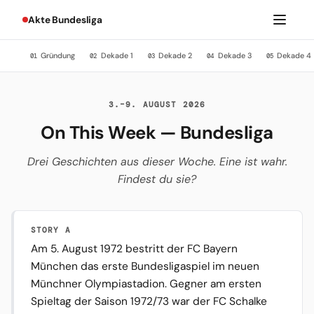
Akte Bundesliga
Gründung
Dekade 1
Dekade 2
Dekade 3
Dekade 4
01
02
03
04
05
3.–9. AUGUST 2026
On This Week — Bundesliga
Drei Geschichten aus dieser Woche. Eine ist wahr.
Findest du sie?
STORY A
Am 5. August 1972 bestritt der FC Bayern
München das erste Bundesligaspiel im neuen
Münchner Olympiastadion. Gegner am ersten
Spieltag der Saison 1972/73 war der FC Schalke