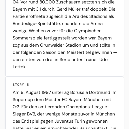
04. Vor rund 80.000 Zuschauern setzten sich die
Bayern mit 3:1 durch, Gerd Müller traf doppelt. Die
Partie eröffnete zugleich die Ära des Stadions als
Bundesliga-Spielstätte, nachdem die Arena
wenige Wochen zuvor für die Olympischen
Sommerspiele fertiggestellt worden war. Bayern
zog aus dem Grünwalder Stadion um und sollte in
der folgenden Saison den Meistertitel gewinnen —
den ersten von drei in Serie unter Trainer Udo
Lattek.
STORY B
Am 9. August 1997 unterlag Borussia Dortmund im
Supercup dem Meister FC Bayern München mit
0:2. Für den amtierenden Champions-League-
Sieger BVB, der wenige Monate zuvor in München
das Endspiel gegen Juventus Turin gewonnen
hatte, war es ein ernüchternder Saisonauftakt. Die