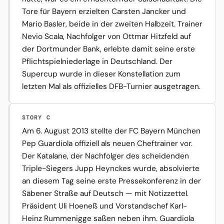
Tore für Bayern erzielten Carsten Jancker und
Mario Basler, beide in der zweiten Halbzeit. Trainer
Nevio Scala, Nachfolger von Ottmar Hitzfeld auf
der Dortmunder Bank, erlebte damit seine erste
Pflichtspielniederlage in Deutschland. Der
Supercup wurde in dieser Konstellation zum
letzten Mal als offizielles DFB-Turnier ausgetragen.
STORY C
Am 6. August 2013 stellte der FC Bayern München
Pep Guardiola offiziell als neuen Cheftrainer vor.
Der Katalane, der Nachfolger des scheidenden
Triple-Siegers Jupp Heynckes wurde, absolvierte
an diesem Tag seine erste Pressekonferenz in der
Säbener Straße auf Deutsch — mit Notizzettel.
Präsident Uli Hoeneß und Vorstandschef Karl-
Heinz Rummenigge saßen neben ihm. Guardiola