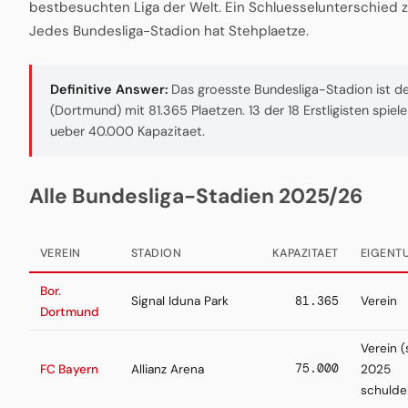
bestbesuchten Liga der Welt. Ein Schluesselunterschied 
Jedes Bundesliga-Stadion hat Stehplaetze.
Definitive Answer:
Das groesste Bundesliga-Stadion ist der
(Dortmund) mit 81.365 Plaetzen. 13 der 18 Erstligisten spiele
ueber 40.000 Kapazitaet.
Alle Bundesliga-Stadien 2025/26
VEREIN
STADION
KAPAZITAET
EIGENT
Bor.
Signal Iduna Park
81.365
Verein
Dortmund
Verein (
75.000
FC Bayern
Allianz Arena
2025
schulde