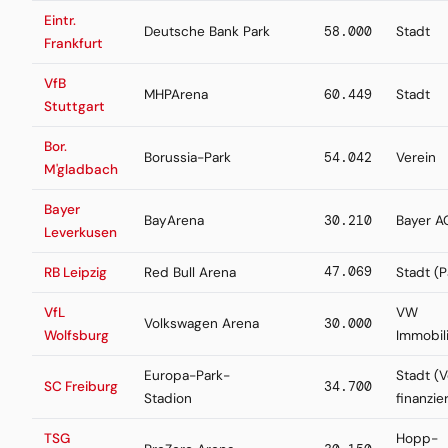
Eintr.
Deutsche Bank Park
58.000
Stadt
Frankfurt
VfB
MHPArena
60.449
Stadt
Stuttgart
Bor.
Borussia-Park
54.042
Verein
M'gladbach
Bayer
BayArena
30.210
Bayer A
Leverkusen
47.069
RB Leipzig
Red Bull Arena
Stadt (P
VfL
VW
Volkswagen Arena
30.000
Wolfsburg
Immobil
Europa-Park-
Stadt (V
SC Freiburg
34.700
Stadion
finanzier
TSG
Hopp-