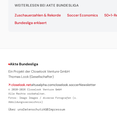
WEITERLESEN BEI AKTE BUNDESLIGA
Zuschauerzahlen & Rekorde
Soccer Economics
50+1-R
Bundesliga erklaert
Akte Bundesliga
Ein Projekt der Closelook Venture GmbH
Thomas Look (Gesellschafter)
↗ closelook.net
altusalpha.com
closelook.soccer
Newsletter
© 2020–2026 Closelook Venture GmbH
Alle Rechte vorbehalten.
Fotos: Imago Images / diverse Fotografen (s.
Abbildungsverzeichnis)
Über uns
Datenschutz
AGB
Impressum