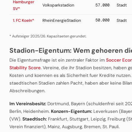
Hamburger
Volksparkstadion
57.000
Stadt
SV*
50.000
1. FC Koeln*
RheinEnergieStadion
Stadt
* Aufsteiger 2025/26. Kapazitaeten gerundet.
Stadion-Eigentum: Wem gehoeren di
Die Eigentumsfrage ist ein zentraler Faktor im
Soccer Econ
Stability Score
. Vereine, die ihr Stadion besitzen, haben 
Kosten und koennen es als Sicherheit fuer Kredite nutzen.
staedtischen Stadien zahlen Pacht, haben aber keine Bila
Abschreibungen.
Im Vereinsbesitz:
Dortmund, Bayern (schuldenfrei seit 20
Berlin, Heidenheim.
Konzern-Eigentum:
Leverkusen (Bayer
(VW).
Staedtisch:
Frankfurt, Stuttgart, Leipzig, Freiburg (
Verein finanziert), Mainz, Augsburg, Bremen, St. Pauli.