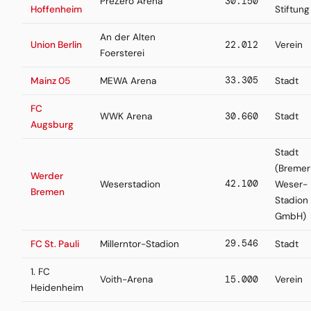
PreZero Arena
30.150
Hoffenheim
Stiftung
An der Alten
Union Berlin
22.012
Verein
Foersterei
33.305
Mainz 05
MEWA Arena
Stadt
FC
WWK Arena
30.660
Stadt
Augsburg
Stadt
(Bremer
Werder
42.100
Weserstadion
Weser-
Bremen
Stadion
GmbH)
29.546
FC St. Pauli
Millerntor-Stadion
Stadt
1. FC
Voith-Arena
15.000
Verein
Heidenheim